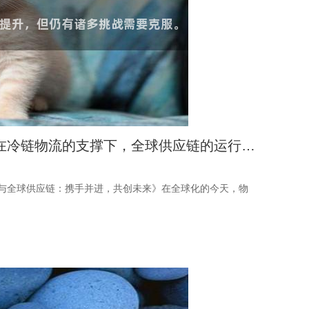
在冷链物流的支撑下，全球供应链的运行效
著提升，但仍有诸多挑战需要克服。
流与全球供应链：携手并进，共创未来》在全球化的今天，物