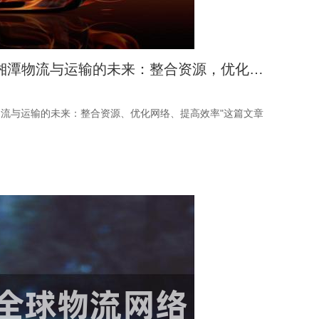
湘潭物流与运输的未来：整合资源，优化网
物流与运输的未来：整合资源、优化网络、提高效率"这篇文章