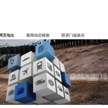
网页地址
新闻动态链接
联系门徒娱乐