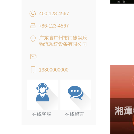
400-123-4567
+86-123-4567
广东省广州市门徒娱乐
物流系统设备有限公司
13800000000
在线客服
在线留言