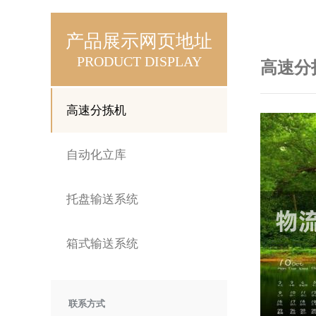
产品展示网页地址
PRODUCT DISPLAY
高速分
高速分拣机
自动化立库
托盘输送系统
箱式输送系统
联系方式