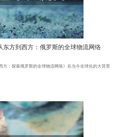
从东方到西方：俄罗斯的全球物流网络
到西方：探索俄罗斯的全球物流网络》在当今全球化的大背景